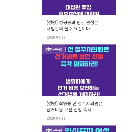
여성연합
[성명] 성평등과 인권 관점은
이슈리포트
대법관의 필수 요건이다 : ...
2026-07-29
젠더 잇:다
성명·논평
이슈리포트 [젠더 잇:다] 6월호 읽으러 
[성명] 최영중 전 청주시의원은
선거비용 보전 신청 즉각...
2026-07-27
성명·논평