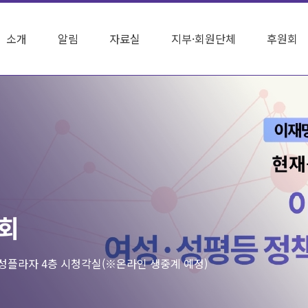
소개
알림
자료실
지부·회원단체
후원회
론회
서울여성플라자 4층 시청각실(※온라인 생중계 예정)