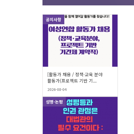
공지사항
한국여성단체연합
후원의 밤 연대의 
서로의 힘을
[활동가 채용 / 정책·교육 분야
활동가(프로젝트 기반 기...
2026년 7월 9일(목) 오후 6시 / 연
2026-08-04
성명·논평