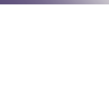
 창립39주년
파동, 보라!
세대 백양누리 그랜드볼룸AB