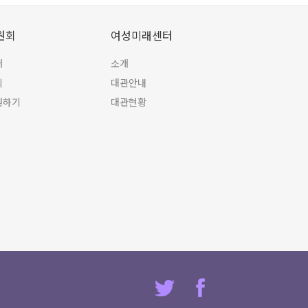
원회
여성미래센터
개
소개
식
대관안내
원하기
대관현황