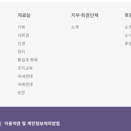
자료실
지부·회원단체
후
기획
소개
소
사회권
소
인권
후
정치
통일과 평화
조직교육
국내연대
국제연대
온콘
이용약관 및 개인정보처리방침