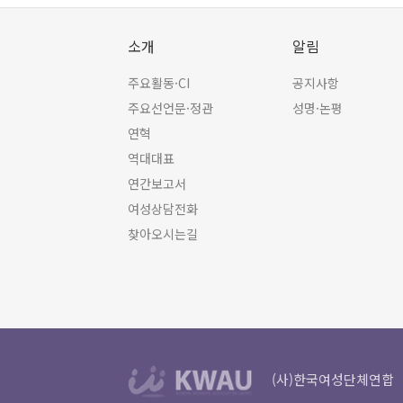
소개
알림
주요활동·CI
공지사항
주요선언문·정관
성명·논평
연혁
역대대표
연간보고서
여성상담전화
찾아오시는길
(사)한국여성단체연합